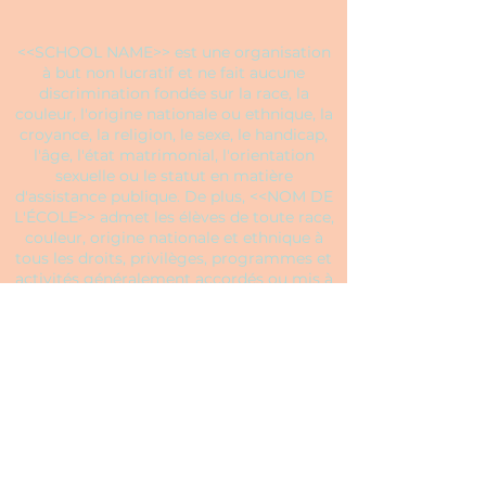
<<SCHOOL NAME>> est une organisation
à but non lucratif et ne fait aucune
discrimination fondée sur la race, la
couleur, l'origine nationale ou ethnique, la
croyance, la religion, le sexe, le handicap,
l'âge, l'état matrimonial, l'orientation
sexuelle ou le statut en matière
d'assistance publique. De plus, <<NOM DE
L'ÉCOLE>> admet les élèves de toute race,
couleur, origine nationale et ethnique à
tous les droits, privilèges, programmes et
activités généralement accordés ou mis à
la disposition des élèves de l'école. Il ne fait
aucune discrimination sur la base de la
race, de la couleur, de l'origine nationale et
ethnique dans l'administration de ses
politiques éducatives, politiques
d'admission, programmes de bourses et
de prêts, et programmes d'athlétisme et
autres programmes administrés par
l'école.