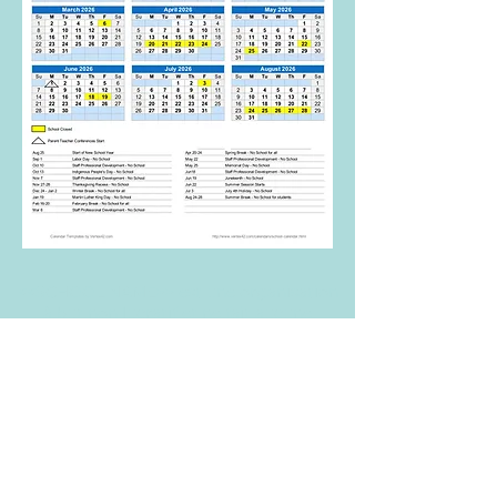
<<SCHOOL NAME>> est une organisation
à but non lucratif et ne fait aucune
discrimination fondée sur la race, la
couleur, l'origine nationale ou ethnique, la
croyance, la religion, le sexe, le handicap,
l'âge, l'état matrimonial, l'orientation
sexuelle ou le statut en matière
d'assistance publique. De plus, <<NOM DE
L'ÉCOLE>> admet les élèves de toute race,
couleur, origine nationale et ethnique à