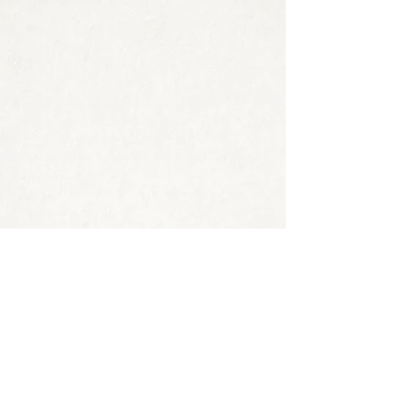
<<SCHOOL NAME>> est une organisation
à but non lucratif et ne fait aucune
discrimination fondée sur la race, la