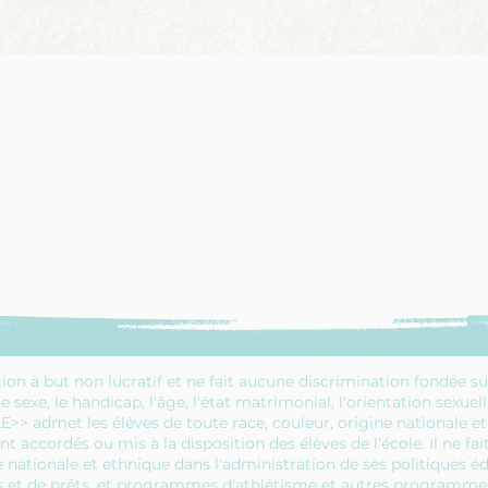
à but non lucratif et ne fait aucune discrimination fondée sur la
le sexe, le handicap, l'âge, l'état matrimonial, l'orientation sexue
 admet les élèves de toute race, couleur, origine nationale et e
accordés ou mis à la disposition des élèves de l'école. Il ne fai
ine nationale et ethnique dans l'administration de ses politiques é
t de prêts, et programmes d'athlétisme et autres programmes 