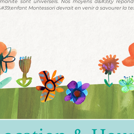
manité sont universels. Nos moyens d&#39;y répondr
&#39;enfant Montessori devrait en venir à savourer la tex