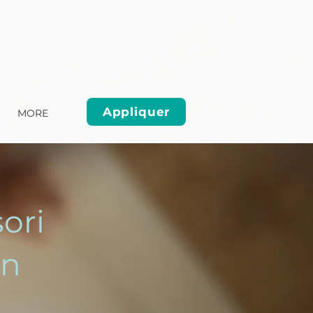
Appliquer
MORE
ori
on