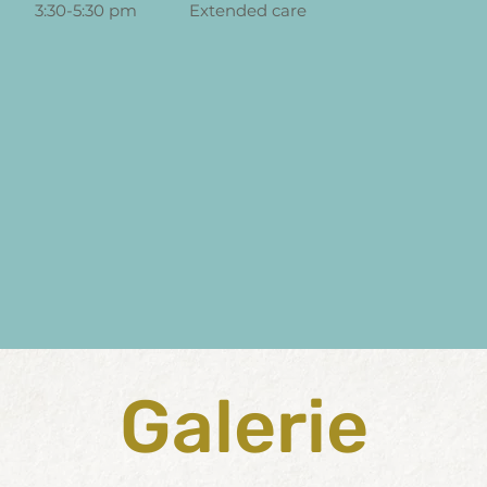
3:30-5:30 pm Extended care
Galerie