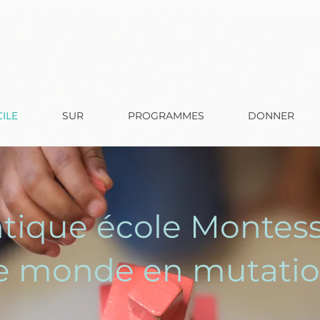
ILE
SUR
PROGRAMMES
DONNER
tique école Montess
re monde en mutati