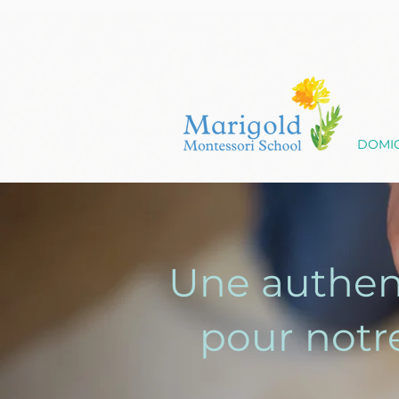
DOMIC
Une authen
pour not