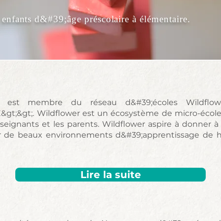
 enfants d&#39;âge préscolaire à élémentaire.
t; est membre du réseau d&#39;écoles Wildflow
TATE&gt;&gt;. Wildflower est un écosystème de micro-écol
seignants et les parents. Wildflower aspire à donner à 
isir de beaux environnements d&#39;apprentissage de h
Lire la suite