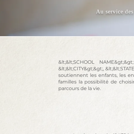
Au service des
&lt;&lt;SCHOOL NAME&gt;&g
&lt;&lt;CITY&gt;&gt;, &lt;&lt;S
soutiennent les enfants, les en
familles la possibilité de cho
parcours de la vie.