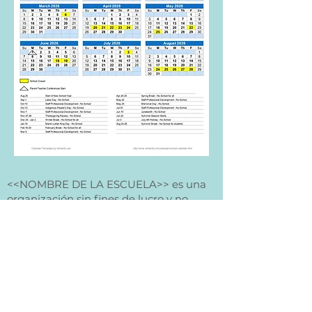
<<NOMBRE DE LA ESCUELA>> es una
organización sin fines de lucro y no
discrimina por raza, color, origen
nacional o étnico, credo, religión, sexo,
discapacidad, edad, estado civil,
orientación sexual o estado con
respecto a la asistencia pública.
Además, <<NOMBRE DE LA
ESCUELA>> admite estudiantes de